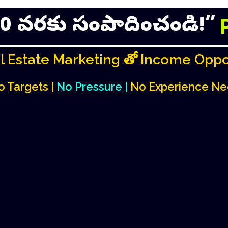
,000 వరకు సంపాదించండి!”
l Estate Marketing తో Income Oppo
o Targets |
No Pressure |
No Experience N
సాలరీ మాత్రం ఫిక్స్‌డ్‌గా ఉంట
రోజుకు పెరుగుతున్నాయి.”
్‌గా రియల్ ఎస్టేట్ ద్వారా సంపాదించాలనుక