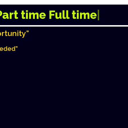
Part time
Full time
|
rtunity”
eeded”
ుంది కానీ ఖర్చులు మాత్రం రోజు
ుంటున్నారా?”