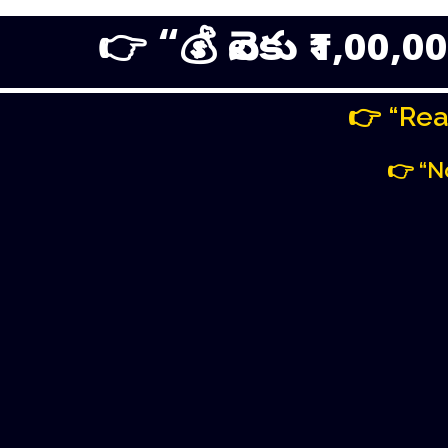
👉 “💰 నెలకు ₹1,00
👉 “Rea
👉 “N
👉 “జాబ్ లో ఎంత పని చేసినా, 
“పార్ట్ టైమ