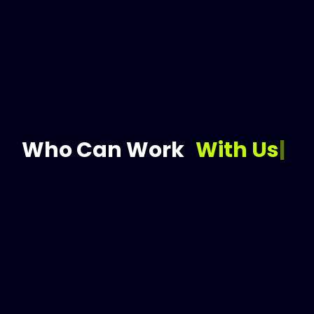
 మిగిలేది సున్నా… అప్పుల నుంచి 
తీరడం లేదు… సంపాదించిన డబ్బంతా EMI
కూ లిమిట్ ఉంటుంది! రియల్ ఎస్టేట్‌లోకి రండి
Who Can Work
With Us
|