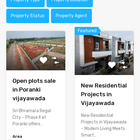
Property Status
Property Agent
Featured
Open plots sale
New Residential
in Poranki
Projects in
vijayawada
Vijayawada
Sri Bhramara Regal
New Residential
City – Phase II at
Projects in Vijayawada
Poranki offers…
– Modern Living Meets
Smart…
Area