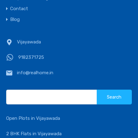
Contact
Blog
Vijayawada
9182371725
info@realhome.in
Search
for:
Open Plots in Vijayawada
2 BHK Flats in Vijayawada