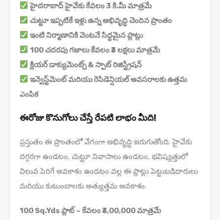
హైదరాబాద్ హైవేకు కేవలం 3 కి.మీ మాత్రమే
చుట్టూ ఇప్పటికే ఇళ్లు ఉన్న అభివృద్ధి చెందిన ప్రాంతం
ఇంటి నిర్మాణానికి వెంటనే సిద్ధమైన ప్లాట్లు
100 చదరపు గజాలు కేవలం ₹3 లక్షలు మాత్రమే
క్లియర్ డాక్యుమెంట్స్ & స్పాట్ రిజిస్ట్రేషన్
ఇన్వెస్ట్‌మెంట్ మరియు రెసిడెన్షియల్ అవసరాలకు ఉత్తమ
ఎంపిక
ఈరోజు కొనుగోలు చేస్తే రేపటి లాభం మీది!
ప్రస్తుతం ఈ ప్రాంతంలో వేగంగా అభివృద్ధి జరుగుతోంది. హైవేకు
దగ్గరగా ఉండటం, చుట్టూ నివాసాలు ఉండటం, భవిష్యత్తులో
విలువ పెరిగే అవకాశం ఉండటం వల్ల ఈ ప్లాట్లు పెట్టుబడిదారులు
మరియు కుటుంబాలకు అత్యుత్తమ అవకాశం.
100 Sq.Yds ప్లాట్ – కేవలం ₹3,00,000 మాత్రమే