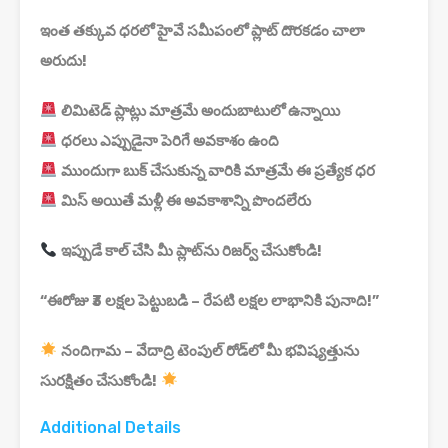
ఇంత తక్కువ ధరలో హైవే సమీపంలో ప్లాట్ దొరకడం చాలా
అరుదు!
లిమిటెడ్ ప్లాట్లు మాత్రమే అందుబాటులో ఉన్నాయి
ధరలు ఎప్పుడైనా పెరిగే అవకాశం ఉంది
ముందుగా బుక్ చేసుకున్న వారికి మాత్రమే ఈ ప్రత్యేక ధర
మిస్ అయితే మళ్లీ ఈ అవకాశాన్ని పొందలేరు
ఇప్పుడే కాల్ చేసి మీ ప్లాట్‌ను రిజర్వ్ చేసుకోండి!
“ఈరోజు ₹3 లక్షల పెట్టుబడి – రేపటి లక్షల లాభానికి పునాది!”
నందిగామ – వేదాద్రి టెంపుల్ రోడ్‌లో మీ భవిష్యత్తును
సురక్షితం చేసుకోండి!
Additional Details