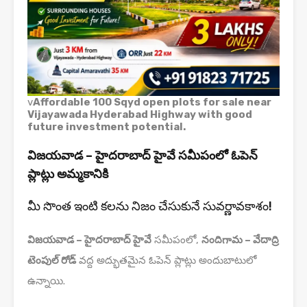
v
Affordable 100 Sqyd open plots for sale near
Vijayawada Hyderabad Highway with good
future investment potential.
విజయవాడ – హైదరాబాద్ హైవే సమీపంలో ఓపెన్
ప్లాట్లు అమ్మకానికి
మీ సొంత ఇంటి కలను నిజం చేసుకునే సువర్ణావకాశం!
విజయవాడ – హైదరాబాద్ హైవే
సమీపంలో,
నందిగామ – వేదాద్రి
టెంపుల్ రోడ్
వద్ద అద్భుతమైన ఓపెన్ ప్లాట్లు అందుబాటులో
ఉన్నాయి.